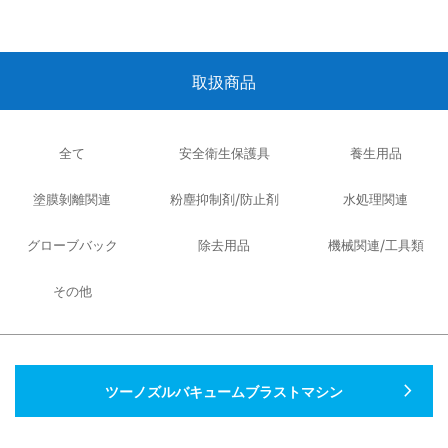
取扱商品
全て
安全衛生保護具
養生用品
塗膜剝離関連
粉塵抑制剤/防止剤
水処理関連
グローブバック
除去用品
機械関連/工具類
その他
navigate_next
ツーノズルバキュームブラストマシン