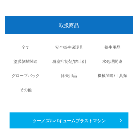
取扱商品
全て
安全衛生保護具
養生用品
塗膜剝離関連
粉塵抑制剤/防止剤
水処理関連
グローブバック
除去用品
機械関連/工具類
その他
navigate_next
ツーノズルバキュームブラストマシン