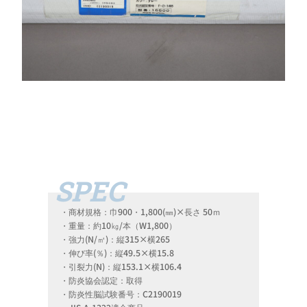
・商材規格：巾900・1,800(㎜)×長さ 50ｍ
・重量：約10㎏/本（W1,800）
・強力(N/㎥)：縦315×横265
・伸び率(％)：縦49.5×横15.8
・引裂力(N)：縦153.1×横106.4
・防炎協会認定：取得
・防炎性脳試験番号：C2190019