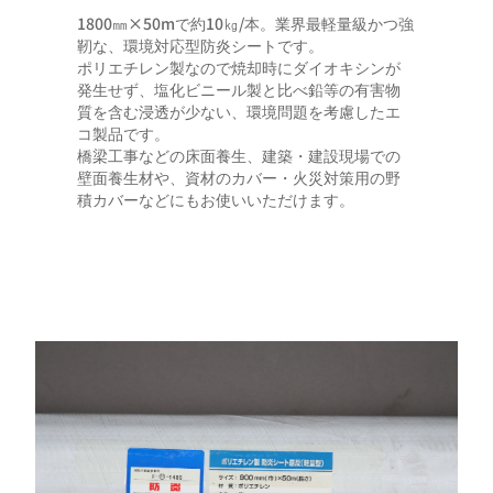
1800㎜×50mで約10㎏/本。業界最軽量級かつ強
靭な、環境対応型防炎シートです。
ポリエチレン製なので焼却時にダイオキシンが
発生せず、塩化ビニール製と比べ鉛等の有害物
質を含む浸透が少ない、環境問題を考慮したエ
コ製品です。
橋梁工事などの床面養生、建築・建設現場での
壁面養生材や、資材のカバー・火災対策用の野
積カバーなどにもお使いいただけます。