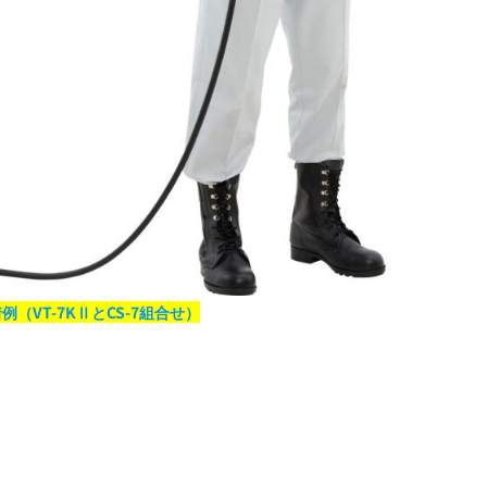
例（VT-7KⅡとCS-7組合せ）