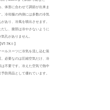
め、体形に合わせて調節が出来ま
す。冷却服の内側には多数の冷気
孔があり、冷風を噴出させます。
ただし、腹部は冷やさないように
冷気孔がありません。
【VT-7KⅡ】
クールスーツに冷気を流し込む装
置。必要なのは圧縮空気だけ、冷
媒は不要です。冷えた空気で熱中
症予防用品として優れています。