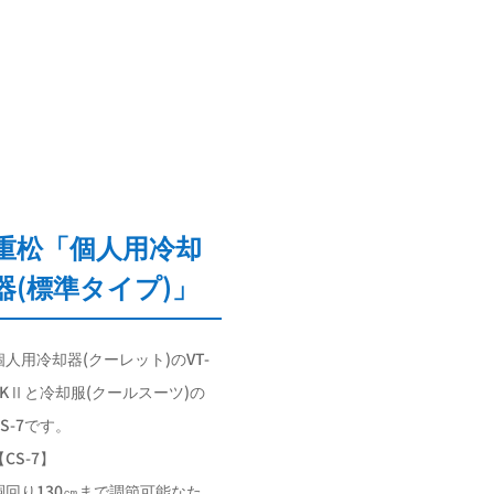
重松「個人用冷却
器(標準タイプ)」
個人用冷却器(クーレット)のVT-
7KⅡと冷却服(クールスーツ)の
CS-7です。
【CS-7】
胴回り130㎝まで調節可能なた