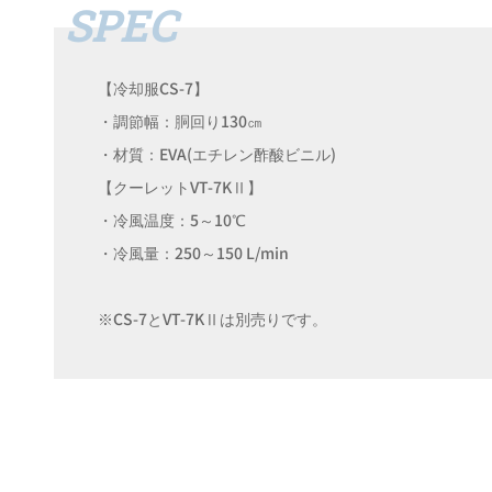
【冷却服CS-7】
・調節幅：胴回り130㎝
・材質：EVA(エチレン酢酸ビニル)
【クーレットVT-7KⅡ】
・冷風温度：5～10℃
・冷風量：250～150 L/min
※CS-7とVT-7KⅡは別売りです。