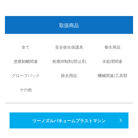
取扱商品
全て
安全衛生保護具
養生用品
塗膜剝離関連
粉塵抑制剤/防止剤
水処理関連
グローブバック
除去用品
機械関連/工具類
その他
navigate_next
ツーノズルバキュームブラストマシン