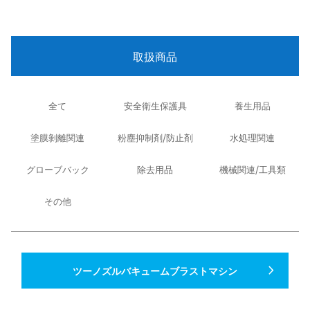
取扱商品
全て
安全衛生保護具
養生用品
塗膜剝離関連
粉塵抑制剤/防止剤
水処理関連
グローブバック
除去用品
機械関連/工具類
その他
navigate_next
ツーノズルバキュームブラストマシン