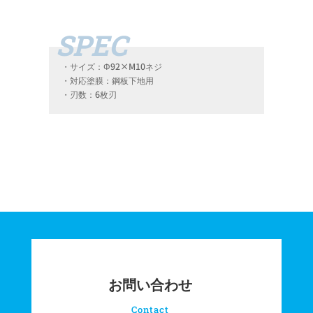
・サイズ：Φ92×M10ネジ
・対応塗膜：鋼板下地用
・刃数：6枚刃
お問い合わせ
Contact