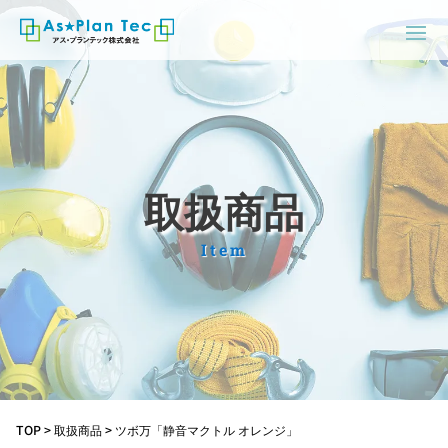
取扱商品
Item
TOP
>
取扱商品
>
ツボ万「静音マクトル オレンジ」