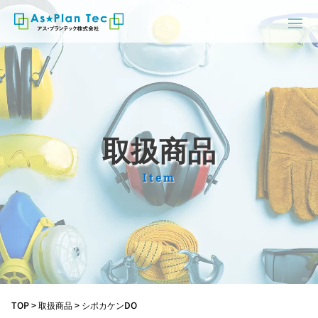
取扱商品
Item
TOP
>
取扱商品
>
シポカケンDO