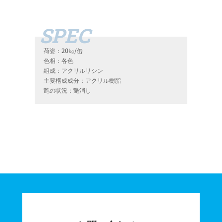
荷姿：20㎏/缶
色相：各色
組成：アクリルリシン
主要構成成分：アクリル樹脂
艶の状況：艶消し