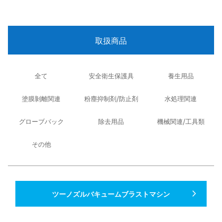
取扱商品
全て
安全衛生保護具
養生用品
塗膜剝離関連
粉塵抑制剤/防止剤
水処理関連
グローブバック
除去用品
機械関連/工具類
その他
navigate_next
ツーノズルバキュームブラストマシン