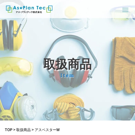
取扱商品
Item
TOP
>
取扱商品
>
アスベスターW