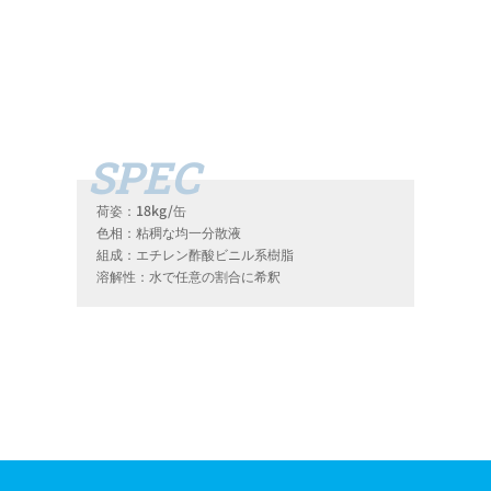
荷姿：18kg/缶
色相：粘稠な均一分散液
組成：エチレン酢酸ビニル系樹脂
溶解性：水で任意の割合に希釈