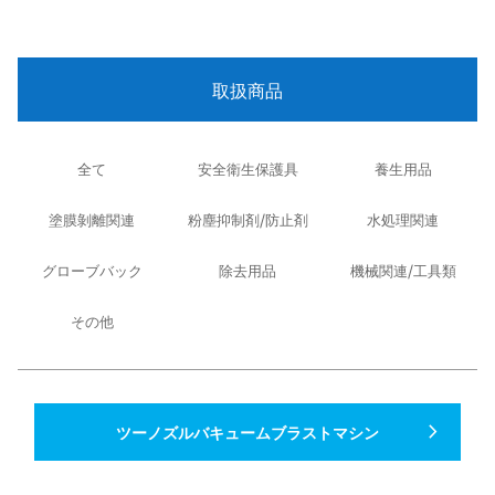
取扱商品
全て
安全衛生保護具
養生用品
塗膜剝離関連
粉塵抑制剤/防止剤
水処理関連
グローブバック
除去用品
機械関連/工具類
その他
navigate_next
ツーノズルバキュームブラストマシン