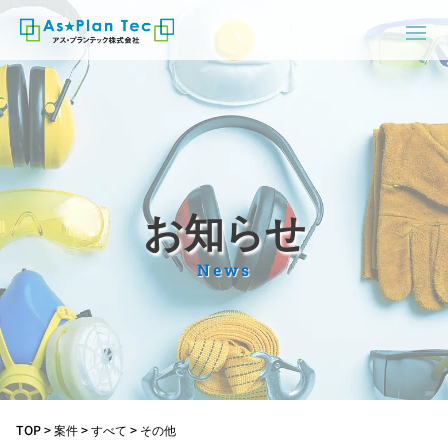
お知らせ
News
TOP
>
案件
>
すべて
>
その他